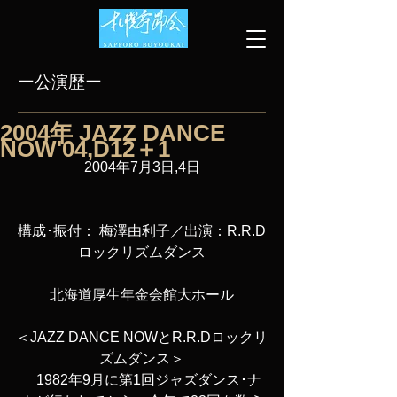
ー公演歴ー
2004年 JAZZ DANCE
NOW'04,D12＋1
2004年7月3日,4日
構成･振付： 梅澤由利子／出演：R.R.D
ロックリズムダンス
北海道厚生年金会館大ホール
＜JAZZ DANCE NOWとR.R.Dロックリ
ズムダンス＞
　1982年9月に第1回ジャズダンス･ナ