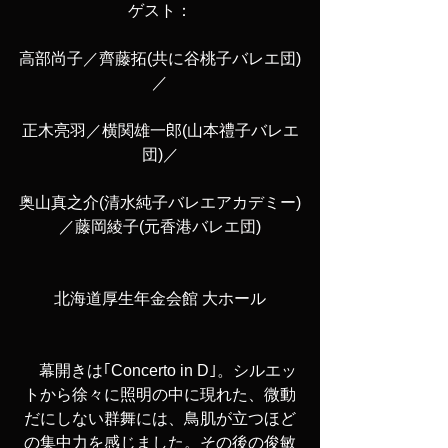
ゲスト：
高部尚子／齊藤拓(共に谷桃子バレエ団)
／
正木亮羽／横関雄一郎(山本禮子バレエ
団)／
奥山真之介(清水純子バレエアカデミー)
／藤岡綾子(元香港バレエ団)
北海道厚生年金会館 大ホール
　幕開きは｢Concerto in D｣。シルエッ
トから徐々に照明の中に現れた、微動
だにしない群舞には、鳥肌が立つほど
の集中力を感じました。その後の俊敏