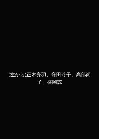
(左から)正木亮羽、窪田玲子、高部尚
子、横岡諒