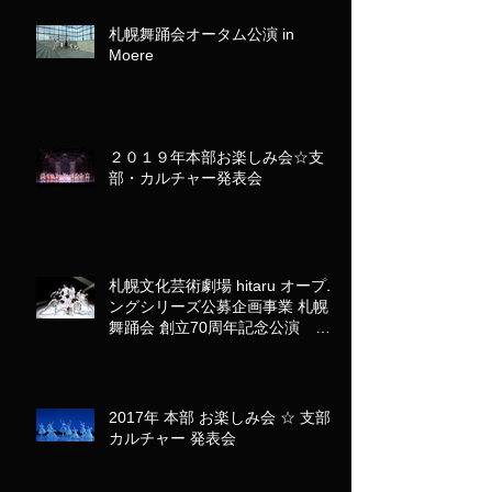
札幌舞踊会オータム公演 in
Moere
２０１９年本部お楽しみ会☆支
部・カルチャー発表会
札幌文化芸術劇場 hitaru オープニ
ングシリーズ公募企画事業 札幌
舞踊会 創立70周年記念公演 バ
レエ「カルミナ・ブラーナ」
2017年 本部 お楽しみ会 ☆ 支部･
カルチャー 発表会