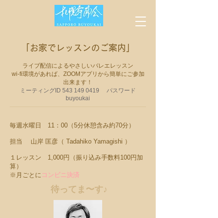
「お家でレッスンのご案内」
ライブ配信によるやさしいバレエレッスン
wi-fi環境があれば、ZOOMアプリから簡単にご参加
出来ます！
​ミーティングID
543 149 0419
パスワード
buyoukai
毎週水曜日 11：00（5分休憩含み約70分）
担当 山岸 匡彦（ Tadahiko Yamagishi ）
１レッスン 1,000円（振り込み手数料100円加
算）
※月ごとに
コンビニ決済
待ってま〜す♪