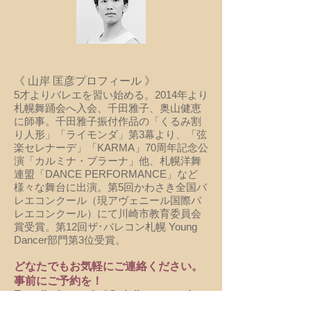
《 山岸 匡彦プロフィール 》
5才よりバレエを習い始める。2014年より
札幌舞踊会へ入会、千田雅子、奥山健恵
に師事。千田雅子振付作品の「くるみ割
り人形」「ライモンダ」第3幕より、「弦
楽セレナーデ」「KARMA」70周年記念公
演「カルミナ・ブラーナ」他、札幌洋舞
連盟「DANCE PERFORMANCE」など
様々な舞台に出演。第5回かわさき全国バ
レエコンクール（現アヴェニール国際バ
レエコンクール）にて川崎市教育委員会
賞受賞。第12回ザ･バレコン札幌 Young
Dancer部門第3位受賞。​
どなたでもお気軽にご連絡ください。
事前にご予約を！
​E-mail
buyoukai@violin.ocn.ne.jp