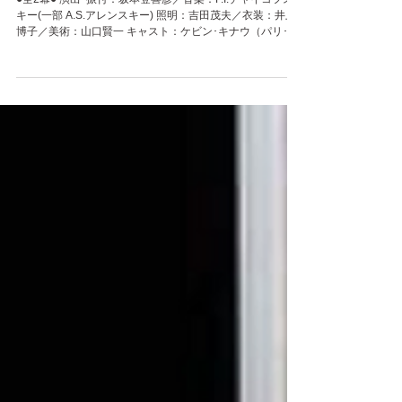
2002年 くるみ割り人形
●全2幕● 演出･振付：坂本登喜彦／音楽：P.I.チャイコフス
キー(一部 A.S.アレンスキー) 照明：吉田茂夫／衣装：井上
博子／美術：山口賢一 キャスト：ケビン･キナウ（パリ･コ
ンセルバトワール） 林香織／本間佳麗 ほか 札幌舞踊会...