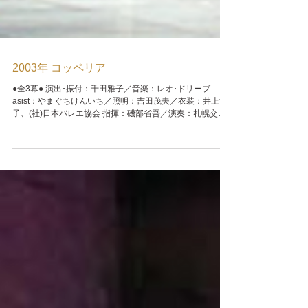
2003年 コッペリア
●全3幕● 演出･振付：千田雅子／音楽：レオ･ドリーブ
asist：やまぐちけんいち／照明：吉田茂夫／衣装：井上博
子、(社)日本バレエ協会 指揮：磯部省吾／演奏：札幌交響
楽団 キャスト：志村昌宏(フリー)／林香織／疋田智久 ほ
か 札幌舞踊会...