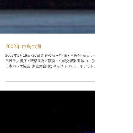
2002年 白鳥の湖
2002年1月19日･20日 新春公演 ●全4幕● 再振付･演出：千
田雅子／指揮：磯部省吾／演奏：札幌交響楽団 協力：(社)
日本バレエ協会･東宝舞台(株) キャスト 19日…オデット／
オディール：徳井美可子、王子：坂本登喜彦 ...